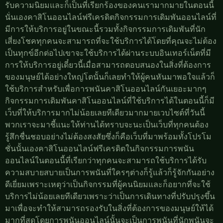
รับความนิยมและก็เป็นที่เรียกร้องของคนเรามากมายในตอนนี้
นั่นเองคาสิโน​ออนไลน์​ฟรี​เครดิต​กิจกรรมการเดิมพันออนไลน์ที่
มีการให้บริการอยู่ในขณะนี้รวมทั้งกิจกรรมการเดิมพันที่นัก
เสี่ยงโชคทุกคนจะสามารถที่จะใช้บริการได้โดยที่คุณจะไม่ต้อง
เป็นทุกข์อีกต่อไปเขาจะใช้บริการได้ผ่านระบบอินเทอร์เน็ตที่มี
การให้บริการอยู่เดี๋ยวนี้เมื่อสามารถตอบสนองในสิ่งที่ต้องการ
ของมนุษย์ได้อย่างใหญ่โตนั้นก็เลยทำให้ผู้คนหันมาพอใจแล้วก็
ใช้บริการสำหรับเพื่อการพนันคาสิโนออนไลน์กันเยอะมากๆ
กิจกรรมการเดิมพันคาสิโนออนไลน์ที่ใช้บริการได้ในตอนนี้ก็มี
เว็บที่ให้บริการมากไม่น้อยเลยทีเดียวมากมายเวบไซต์ที่วันนี้
พวกเราจะมาชี้แนะให้ท่านได้ทราบจะนะเป็นเว็บที่ทุกคนต้อง
รู้สึกชื่นชอบอย่างไม่ต้องสงสัยซึ่งก็คือเว็บที่มาพร้อมทั้งโปรโม
ชั่นนั้นเองคาสิโน​ออนไลน์​ฟรี​เครดิต​ในกิจกรรมการพนัน
ออนไลน์ในตอนนี้ที่เรียกว่าทุกคนจะสามารถใช้บริการได้รับ
ความสบายสบายเป็นการพนันที่ใครๆต่างก็รู้แล้วก็รู้จักกันอย่าง
ดีเยี่ยมเพราะเหตุว่าเป็นกิจกรรมที่ผู้คนนิยมและก็อยากที่จะใช้
บริการไม่น้อยเลยทีเดียวเพราะว่าเป็นการเดินทางที่ปรับปรุงขึ้น
มาเพื่อจะทำให้สามารถรองรับในสิ่งที่ต้องการของมนุษย์ให้ได้
มากที่สุดโดยการพนันออนไลน์นั้นจะเป็นการพนันที่นักพนันจะ