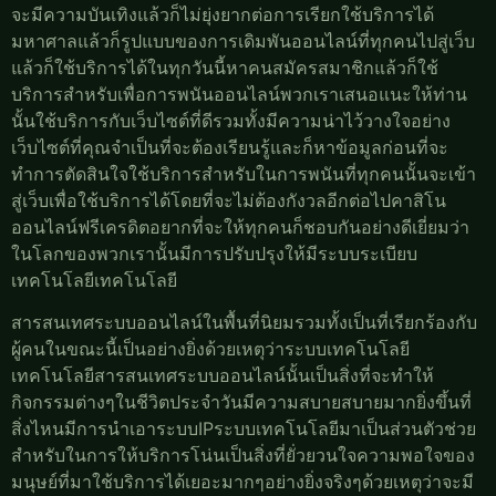
จะมีความบันเทิงแล้วก็ไม่ยุ่งยากต่อการเรียกใช้บริการได้
มหาศาลแล้วก็รูปแบบของการเดิมพันออนไลน์ที่ทุกคนไปสู่เว็บ
แล้วก็ใช้บริการได้ในทุกวันนี้หาคนสมัครสมาชิกแล้วก็ใช้
บริการสำหรับเพื่อการพนันออนไลน์พวกเราเสนอแนะให้ท่าน
นั้นใช้บริการกับเว็บไซต์ที่ดีรวมทั้งมีความน่าไว้วางใจอย่าง
เว็บไซต์ที่คุณจำเป็นที่จะต้องเรียนรู้และก็หาข้อมูลก่อนที่จะ
ทำการตัดสินใจใช้บริการสำหรับในการพนันที่ทุกคนนั้นจะเข้า
สู่เว็บเพื่อใช้บริการได้โดยที่จะไม่ต้องกังวลอีกต่อไปคาสิโน​
ออนไลน์​ฟรี​เครดิต​อยากที่จะให้ทุกคนก็ชอบกันอย่างดีเยี่ยมว่า
ในโลกของพวกเรานั้นมีการปรับปรุงให้มีระบบระเบียบ
เทคโนโลยีเทคโนโลยี
สารสนเทศระบบออนไลน์ในพื้นที่นิยมรวมทั้งเป็นที่เรียกร้องกับ
ผู้คนในขณะนี้เป็นอย่างยิ่งด้วยเหตุว่าระบบเทคโนโลยี
เทคโนโลยีสารสนเทศระบบออนไลน์นั้นเป็นสิ่งที่จะทำให้
กิจกรรมต่างๆในชีวิตประจำวันมีความสบายสบายมากยิ่งขึ้นที่
สิ่งไหนมีการนำเอาระบบIPระบบเทคโนโลยีมาเป็นส่วนตัวช่วย
สำหรับในการให้บริการโน่นเป็นสิ่งที่ยั่วยวนใจความพอใจของ
มนุษย์ที่มาใช้บริการได้เยอะมากๆอย่างยิ่งจริงๆด้วยเหตุว่าจะมี