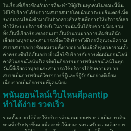
ในเรื่องที่เกี่ยวข้องกับการที่จะทำให้ผู้เรียนทุกคนในขณะนี้นั้น
ได้ใช้บริการได้รับความสบายสบายโดยนำเอาระบบอินเตอร์เน็ต
ระบบออนไลน์เข้ามาเป็นตัวกลางสำหรับเพื่อการให้บริการก็เลย
ทำให้ระบบบริการสำหรับในการพนันนั้นได้รับความนิยมรวม
ทั้งเป็นที่เรียกร้องของคนเราเป็นจำนวนมากการเดิมพันที่นัก
เสี่ยงดวงทุกคนจะสามารถที่จะใช้บริการได้โดยที่คุณจะมีความ
สบายสบายอย่างชัดเจนรวมทั้งง่ายอย่างยิ่งแล้วก็ทุ่นเวลารวมทั้ง
ค่าครองชีพได้เป็นอย่างยิ่งเมื่อใช้บริการกับการเดิมพันออนไลน์
คาสิโน​ออนไลน์​ฟรี​เครดิต​ในกิจกรรมการพนันออนไลน์ในทุก
วันนี้ที่เรียกว่าทุกคนจะสามารถใช้บริการได้รับความสบาย
สบายเป็นการพนันที่ใครๆต่างก็รู้และก็รู้จักกันอย่างดีเยี่ยม
เนื่องจากเป็นกิจกรรมที่ผู้คนนิยม
พนันออนไลน์เว็บไหนดีpantip
ทำได้ง่าย รวดเร็ว
รวมทั้งอยากได้ที่จะใช้บริการจำนวนมากเพราะว่าเป็นการเดิน
ทางที่ปรับปรุงขึ้นมาเพื่อจะทำให้สามารถรองรับความต้องการ