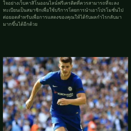
ใจอย่างเว็บคาสิโนออนไลน์ฟรีเครดิตที่ควรสามารถที่จะลง
ทะเบียนเป็นสมาชิกเพื่อใช้บริการโดยการนำเอาโปรโมชั่นไป
ต่อยอดสำหรับเพื่อการแสดงของคุณให้ได้รับผลกำไรกลับมา
มากขึ้นได้อีกด้วย