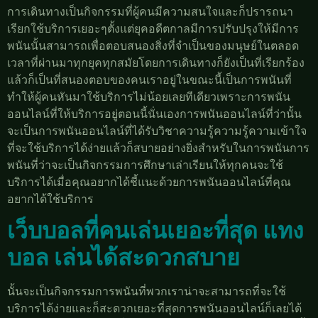
การเดินทางเป็นกิจกรรมที่ผู้คนมีความสนใจและก็ปรารถนา
เรียกใช้บริการเยอะๆตั้งแต่ยุคอดีตกาลมีการปรับปรุงให้มีการ
พนันนั้นสามารถเพื่อตอบสนองสิ่งที่จำเป็นของมนุษย์ในตลอด
เวลาที่ผ่านมาทุกยุคทุกสมัยโดยการเดินทางก็ยังเป็นที่เรียกร้อง
แล้วก็เป็นที่สนองตอบของคนเราอยู่ในขณะนี้เป็นการพนันที่
ทำให้ผู้คนหันมาใช้บริการไม่น้อยเลยทีเดียวเพราะการพนัน
ออนไลน์ที่ให้บริการอยู่ตอนนี้นั่นเองการพนันออนไลน์ที่ว่านั้น
จะเป็นการพนันออนไลน์ที่ได้รับวิชาความรู้ความรู้ความเข้าใจ
ที่จะใช้บริการได้ง่ายแล้วก็สบายอย่างยิ่งสำหรับในการพนันการ
พนันที่ว่าจะเป็นกิจกรรมการศึกษาเล่าเรียนให้ทุกคนจะใช้
บริการได้เมื่อคุณอยากได้ชี้แนะด้วยการพนันออนไลน์ที่คุณ
อยากได้ใช้บริการ
เว็บบอลที่คนเล่นเยอะที่สุด แทง
บอล เล่นได้สะดวกสบาย
นั้นจะเป็นกิจกรรมการพนันที่พวกเราน่าจะสามารถที่จะใช้
บริการได้ง่ายและก็สะดวกเยอะที่สุดการพนันออนไลน์ก็เลยได้