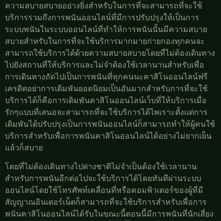
ความสบายสบายอย่างยิ่งสำหรับในการที่จะสามารถที่จะใช้
บริการรวมถึงการพนันออนไลน์ที่มีการปรับปรุงให้เป็นการ
ระบบพนันในระบบออนไลน์ที่ทำให้การพนันนั้นมีความสบาย
สบายสำหรับในการที่จะใช้บริการมากมายก่ายกองทุกคนจะ
สามารถใช้บริการได้ด้วยความสบายสบายโดยที่ไม่ต้องเดินทาง
ไปยังสถานที่ให้บริการและไม่จำต้องใช้เวลานานสำหรับเพื่อ
การเดินทางถัดไปเป็นการพนันที่ทุกคนนะคาสิโน​ออนไลน์​ฟรี​
เครดิต​อย่าการเดิมพันยอดนิยมเป็นอันมากสำหรับการที่จะใช้
บริการได้ก็คือการเดิมพันคาสิโนออนไลน์เว็บที่ให้บริการเมื่อ
รักๆแบบที่เสนอจะสามารถที่จะใช้บริการได้ไพเราะตั้งแต่การ
เดิมพันได้ปรับปรุงเป็นการพนันออนไลน์ก็สามารถทำให้ผู้คนใช้
บริการสำหรับเพื่อการพนันคาสิโนออนไลน์ได้อย่างไม่ยากเย็น
แล้วก็สบาย
โดยที่ไม่ต้องเดินทางไปต่างชาติไม่จำเป็นต้องใช้เวลานาน
สำหรับการพนันอีกต่อไปจะใช้บริการได้โดยทันทีผ่านระบบ
ออนไลน์โดยใช้โทรศัพท์เคลื่อนที่หรือคอมพิวเตอร์ของผู้ที่มี
สัญญาณอินเตอร์เน็ตก็สามารถที่จะใช้บริการสำหรับเพื่อการ
พนันคาสิโนออนไลน์ได้รับในขณะนี้ตอนนี้มีการพนันที่นักเสี่ยง