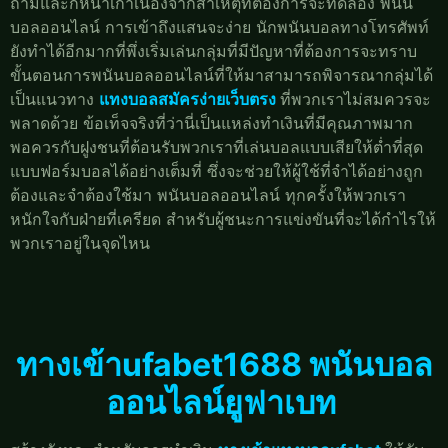
ถามและก็หน้าเก่าเนื่องจากสาเหตุที่ต้องการจะทดลอง พนัน
บอลออนไลน์ การเข้าถึงแสนจะง่าย นักพนันบอลทางโทรศัพท์
ยังทำได้อีกมากที่พึ่งเริ่มเล่นกลุ่มที่มีปัญหาที่ต้องการจะทราบ
ขั้นตอนการพนันบอลออนไลน์ที่ให้มาสามารถพิจารณากลุ่มได้
เป็นแนวทาง
แทงบอลสมัครง่ายเว็บตรง
ที่พวกเราไม่สมควรจะ
พลาดด้วย ข้อเท็จจริงที่ว่านี่เป็นแหล่งทำเงินที่มีคุณภาพมาก
พอควรกับฝูงชนที่ต้อนรับพวกเราที่เล่นบอลแบบเสียให้ต่ำที่สุด
แบบฟอร์มบอลได้อย่างเต็มที่ ซึ่งจะช่วยให้ผู้ใช้ที่จำได้อย่างถูก
ต้องและจำต้องใช้มา พนันบอลออนไลน์ ทุกครั้งให้พวกเรา
หนักใจกับฝ่ายที่เครียด สำหรับผู้ชนะการแข่งขันที่จะได้กำไรให้
พวกเราอยู่ในจุดไหน
ทางเข้าufabet1688 พนันบอล
ออนไลน์ยูฟาเบท