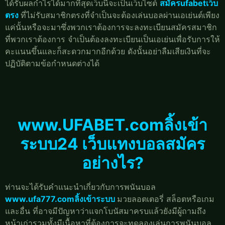
ได้รับผลกำไรได้มากที่สุดเว็บนี้จะเป็นเว็บไซต์
สมัครufabetเว็บ
ตรง
ที่ไม่รับสมาชิกตรงที่จำเป็นจะต้องเล่นบอลผ่านเอเย่นต์เพียง
แค่นั้นหรือจะมาซึ่งพวกเราต้องการจะลงทะเบียนสมัครสมาชิก
ที่พวกเราต้องการ จำเป็นต้องลงทะเบียนเป็นเอเย่นเพื่อรับการให้
คะแนนขึ้นและก็สะดวกมากอีกด้วย ดังนั้นอย่าลืมเสียเงินที่จะ
ปฏิบัติตามข้อกำหนดต่างได้
www.UFABET.comลิ้งเข้า
ระบบ24 เว็บแทงบอลสมัคร
อย่างไร?
ท่านจะได้รับคำแนะนำเกี่ยวกับการพนันบอล
www.ufa777.comลิ้งเข้าระบบ
มวยลอตเตอรี่ สล็อตหรือเกม
และอื่น ที่อาจมีปัญหาว่าแจกโบนัสมาครบแล้วยังมีผู้ถามถึง
หน้าเก่ารวมทั้งมีเนื้อหาที่ต้องการจะทดลองเล่นการพนันบอล