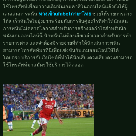
ใช้โทรศัพท์เพื่อมาวางเดิมพันเกมคาสิโนออนไลน์แล้วยังให้ผู้
เล่นเล่นการพนัน
ทางเข้าufabetภาษาไทย
ช่วยให้รายการต่าง
ได้ส เร็วทันใจไม่ยุ่งยากพร้อมกับการจับคู่อะไรที่ทำให้นักเล่น
การพนันไม่คลาดโอกาสสำหรับการสร้างผลกำไรสำหรับนัก
พนันเกมออนไลน์นี้ นักพนันไม่ต้องเสียเวลำเวลาสำหรับการทำ
รายการต่าง และจำต้องมีรายจ่ายที่ทำให้นักเล่นการพนัน
สามารถโทรศัพท์มาที่นี่เพื่อแข่งขันกับเกมออนไลน์ให้ได้
โดยตรง บริการกับเว็บไซต์ที่ทำให้นักเสี่ยงดวงเสี่ยงดวงสามารถ
ใช้โทรศัพท์มาสมัครใช้บริการได้ตลอด