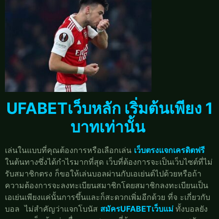
UFABETเว็บหลัก เริ่มต้นเพียง 1
บาทเท่านั้น
เล่นในแบบที่คุณต้องการหรือเลือกเล่น
เว็บตรงแจกเครดิตฟรี
ในต้นทางซึ่งได้กำไรมากที่สุด เว็บที่ต้องการจะเป็นเว็บไซต์ที่ไม่
รับสมาชิกตรง ก็ขอให้เล่นบอลผ่านกับเอเย่นต์ไปด้วยหรือถ้า
ความต้องการจะลงทะเบียนสมาชิกโดยสมาชิกลงทะเบียนเป็น
เอเย่นเพียงแค่นั้นการขึ้นและก็สะดวกเพิ่มอีกด้วย ที่จ ะเกี่ยวกับ
บอล ไม่สำคัญว่าแจกโบนัส
สมัครUFABETเว็บแม่
ทั้งบอลยัง